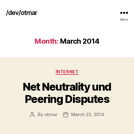
/dev/otmar
Menu
Month:
March 2014
Categories
INTERNET
Net Neutrality und
Peering Disputes
By
otmar
March 23, 2014
Post
Post
author
date